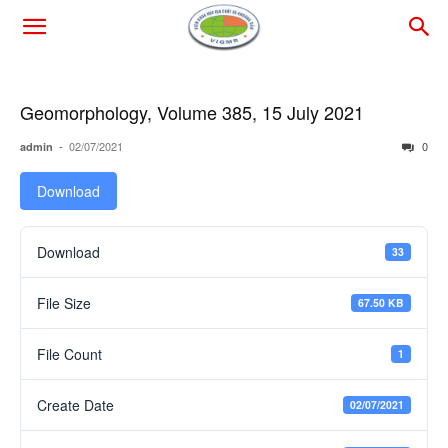
Geomorphology, Volume 385, 15 July 2021
-
02/07/2021
0
admin
Download
Download
33
File Size
67.50 KB
File Count
1
Create Date
02/07/2021