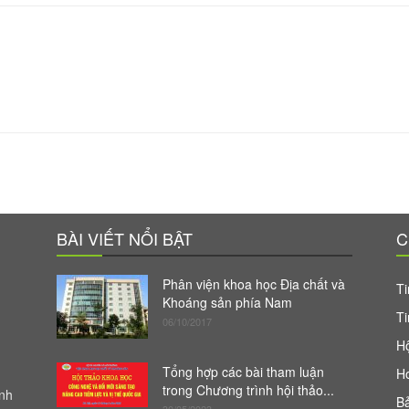
BÀI VIẾT NỔI BẬT
C
Phân viện khoa học Địa chất và
Ti
Khoáng sản phía Nam
Ti
06/10/2017
Hộ
Tổng hợp các bài tham luận
H
trong Chương trình hội thảo...
anh
Bả