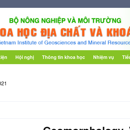
kiện
Hội nghị
Thông tin khoa học
Nhiệm vụ
Tiể
021