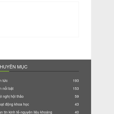
HUYÊN MỤC
n tức
193
n nổi bật
153
i nghị hội thảo
59
oạt động khoa học
43
n tin kinh tế-nguyên liệu khoáng
40