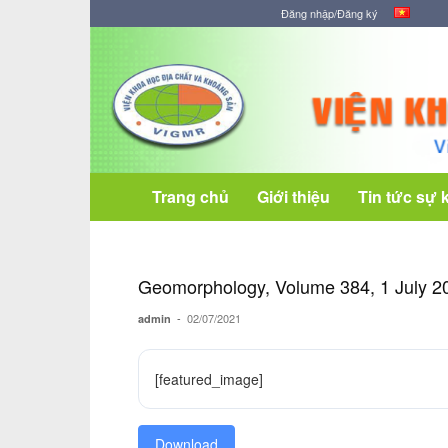
Đăng nhập/Đăng ký
Viện
Khoa
học
Địa
chất
và
Khoáng
Trang chủ
Giới thiệu
Tin tức sự 
sản
Geomorphology, Volume 384, 1 July 2
-
02/07/2021
admin
[featured_image]
Download