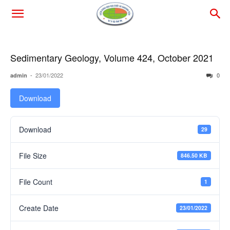
Sedimentary Geology, Volume 424, October 2021
-
23/01/2022
0
admin
Download
Download
29
File Size
846.50 KB
File Count
1
Create Date
23/01/2022