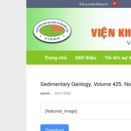
Đăng nhập/Đăng ký
Viện
Khoa
học
Địa
chất
và
Khoáng
Trang chủ
Giới thiệu
Tin tức sự 
sản
Sedimentary Geology, Volume 425, N
-
23/01/2022
admin
[featured_image]
Download