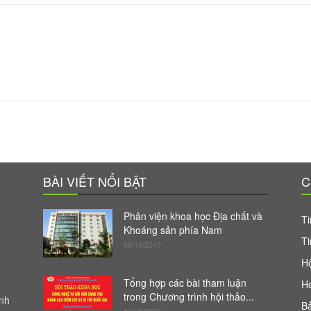
BÀI VIẾT NỔI BẬT
C
Phân viện khoa học Địa chất và
Ti
Khoáng sản phía Nam
Ti
06/10/2017
Hộ
Tổng hợp các bài tham luận
H
trong Chương trình hội thảo...
anh
Bả