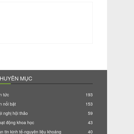
HUYÊN MỤC
n tức
193
n nổi bật
153
i nghị hội thảo
59
oạt động khoa học
43
n tin kinh tế-nguyên liệu khoáng
40