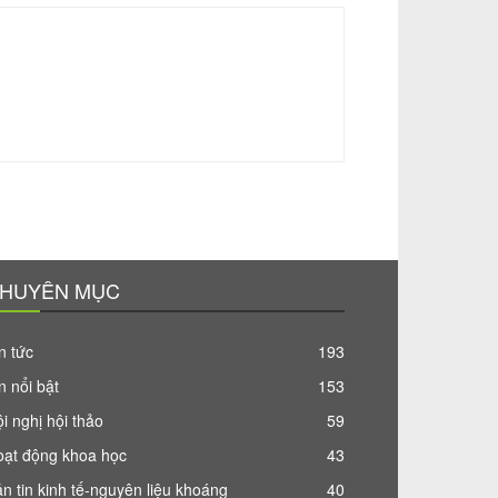
HUYÊN MỤC
n tức
193
n nổi bật
153
i nghị hội thảo
59
oạt động khoa học
43
n tin kinh tế-nguyên liệu khoáng
40