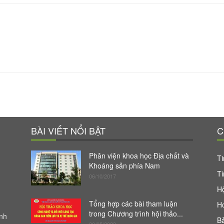
BÀI VIẾT NỔI BẬT
C
Phân viện khoa học Địa chất và
Ti
Khoáng sản phía Nam
Ti
06/10/2017
Hộ
Tổng hợp các bài tham luận
H
trong Chương trình hội thảo...
anh
Bả