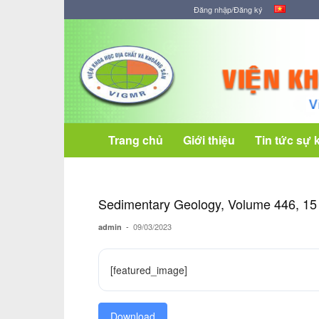
Đăng nhập/Đăng ký
Viện
Khoa
học
Địa
chất
và
Khoáng
Trang chủ
Giới thiệu
Tin tức sự 
sản
Sedimentary Geology, Volume 446, 15
-
09/03/2023
admin
[featured_image]
Download