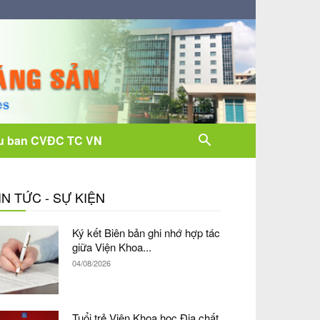
u ban CVĐC TC VN
IN TỨC - SỰ KIỆN
Ký kết Biên bản ghi nhớ hợp tác
giữa Viện Khoa...
04/08/2026
Tuổi trẻ Viện Khoa học Địa chất