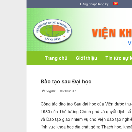
Đăng nhập/Đăng ký
Viện
Khoa
học
Địa
chất
và
Khoáng
Trang chủ
Giới thiệu
Tin tức sự 
sản
Đào tạo sau Đại học
Bởi
-
06/10/2017
vigmr
Công tác đào tạo Sau đại học của Viện được thự
1980 của Thủ tướng Chính phủ và quyết định s
và Đào tạo giao nhiệm vụ cho Viện đào tạo nghi
lĩnh vực khoa học địa chất gồm: Thạch học, khoá