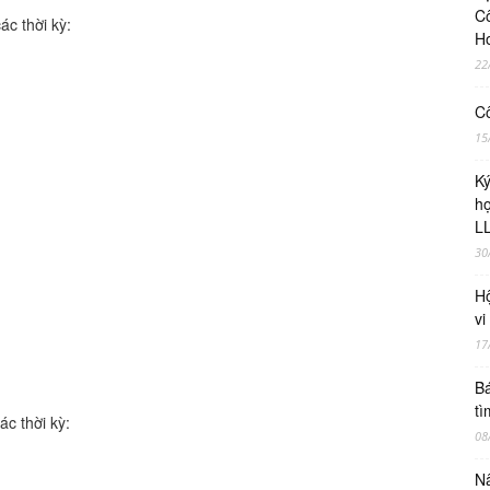
Cô
ác thời kỳ:
H
22
Cô
15
Ky
ho
LL
30
Hộ
vi
17
Bá
tì
c thời kỳ:
08
Nâ