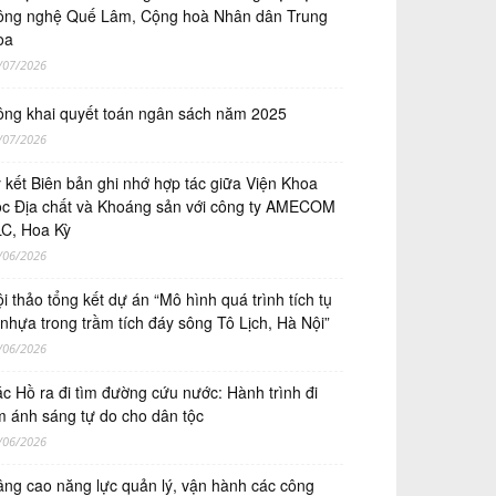
ng nghệ Quế Lâm, Cộng hoà Nhân dân Trung
oa
/07/2026
ng khai quyết toán ngân sách năm 2025
/07/2026
́ kết Biên bản ghi nhớ hợp tác giữa Viện Khoa
̣c Địa chất và Khoáng sản với công ty AMECOM
C, Hoa Kỳ
/06/2026
i thảo tổng kết dự án “Mô hình quá trình tích tụ
 nhựa trong trầm tích đáy sông Tô Lịch, Hà Nội”
/06/2026
c Hồ ra đi tìm đường cứu nước: Hành trình đi
m ánh sáng tự do cho dân tộc
/06/2026
ng cao năng lực quản lý, vận hành các công