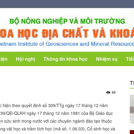
kiện
Hội nghị
Thông tin khoa học
Nhiệm vụ
Tiể
T
69
c hiện theo quyết định số 309/TTg ngày 17 tháng 12 năm
ố 39/QĐ-QLKH ngày 17 tháng 12 năm 1981 của Bộ Giáo dục
ên cứu sinh trong nước với các chuyên ngành đào tạo thuộc
ng vật học và trầm tích học (mã số: 1.06.03); Cổ sinh học và