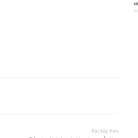
vi
01
X
Linkedin
Bài tiếp theo