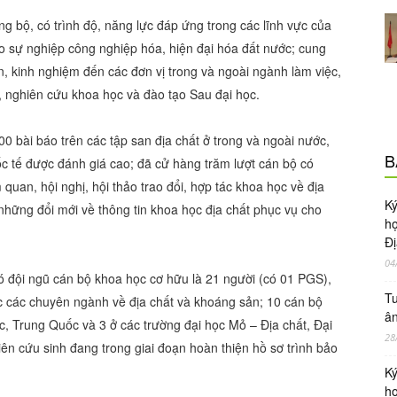
g bộ, có trình độ, năng lực đáp ứng trong các lĩnh vực của
 sự nghiệp công nghiệp hóa, hiện đại hóa đất nước; cung
, kinh nghiệm đến các đơn vị trong và ngoài ngành làm việc,
ý, nghiên cứu khoa học và đào tạo Sau đại học.
 bài báo trên các tập san địa chất ở trong và ngoài nước,
B
ốc tế được đánh giá cao; đã cử hàng trăm lượt cán bộ có
am quan, hội nghị, hội thảo trao đổi, hợp tác khoa học về địa
Ky
những đổi mới về thông tin khoa học địa chất phục vụ cho
ho
Đị
04
đó đội ngũ cán bộ khoa học cơ hữu là 21 người (có 01 PGS),
Tu
ớc các chuyên ngành về địa chất và khoáng sản; 10 cán bộ
ân
, Trung Quốc và 3 ở các trường đại học Mỏ – Địa chất, Đại
28
n cứu sinh đang trong giai đoạn hoàn thiện hồ sơ trình bảo
Ky
ho