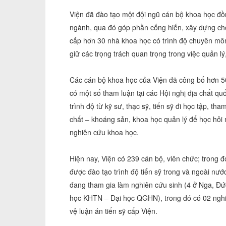
Viện đã đào tạo một đội ngũ cán bộ khoa học đồn
ngành, qua đó góp phần cống hiến, xây dựng cho
cấp hơn 30 nhà khoa học có trình độ chuyên môn
giữ các trọng trách quan trọng trong việc quản l
Các cán bộ khoa học của Viện đã công bố hơn 500
có một số tham luận tại các Hội nghị địa chất qu
trình độ từ kỹ sư, thạc sỹ, tiến sỹ đi học tập, th
chất – khoáng sản, khoa học quản lý để học hỏi 
nghiên cứu khoa học.
Hiện nay, Viện có 239 cán bộ, viên chức; trong 
được đào tạo trình độ tiến sỹ trong và ngoài nư
đang tham gia làm nghiên cứu sinh (4 ở Nga, Đức
học KHTN – Đại học QGHN), trong đó có 02 nghiê
vệ luận án tiến sỹ cấp Viện.