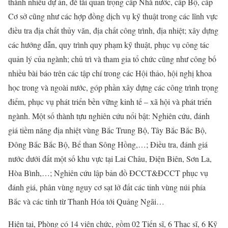
thành nhiều dự án, đề tài quan trọng cấp Nhà nước, cấp Bộ, cấp
Cơ sở cũng như các hợp đồng dịch vụ kỹ thuật trong các lĩnh vực
điều tra địa chất thủy văn, địa chất công trình, địa nhiệt; xây dựng
các hướng dẫn, quy trình quy phạm kỹ thuật, phục vụ công tác
quản lý của ngành; chủ trì và tham gia tổ chức cũng như công bố
nhiều bài báo trên các tập chí trong các Hội thảo, hội nghị khoa
học trong và ngoài nước, góp phần xây dựng các công trình trọng
điểm, phục vụ phát triển bền vững kinh tế – xã hội và phát triển
ngành. Một số thành tựu nghiên cứu nổi bật: Nghiên cứu, đánh
giá tiềm năng địa nhiệt vùng Bắc Trung Bộ, Tây Bắc Bắc Bộ,
Đông Bắc Bắc Bộ, Bể than Sông Hồng,…; Điều tra, đánh giá
nước dưới đất một số khu vực tại Lai Châu, Điện Biên, Sơn La,
Hòa Bình,…; Nghiên cứu lập bản đồ ĐCCT&ĐCCT phục vụ
đánh giá, phân vùng nguy cơ sạt lở đất các tỉnh vùng núi phía
Bắc và các tỉnh từ Thanh Hóa tới Quảng Ngãi…
Hiện tại, Phòng có 14 viên chức, gồm 02 Tiến sĩ, 6 Thạc sĩ, 6 Kỹ