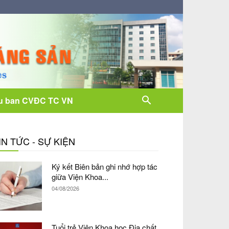
u ban CVĐC TC VN
IN TỨC - SỰ KIỆN
Ký kết Biên bản ghi nhớ hợp tác
giữa Viện Khoa...
04/08/2026
Tuổi trẻ Viện Khoa học Địa chất