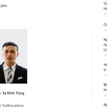
Cô
 giao.
H
22
Cô
15
Ky
ho
LL
30
Hộ
vi
17
Bá
tì
. Tạ Đình Tùng
08
Nâ
ó Trưởng phòng