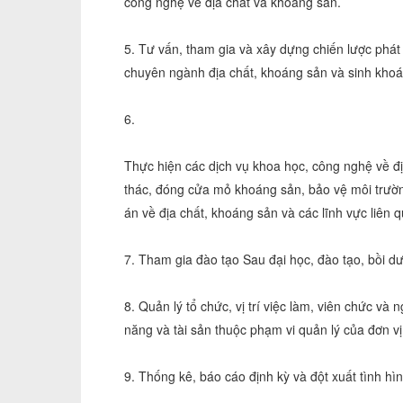
công nghệ về địa chất và khoáng sản.
5. Tư vấn, tham gia và xây dựng chiến lược phát 
chuyên ngành địa chất, khoáng sản và sinh khoá
6.
Thực hiện các dịch vụ khoa học, công nghệ về địa
thác, đóng cửa mỏ khoáng sản, bảo vệ môi trườn
án về địa chất, khoáng sản và các lĩnh vực liên 
7. Tham gia đào tạo Sau đại học, đào tạo, bồi d
8. Quản lý tổ chức, vị trí việc làm, viên chức v
năng và tài sản thuộc phạm vi quản lý của đơn v
9. Thống kê, báo cáo định kỳ và đột xuất tình hì