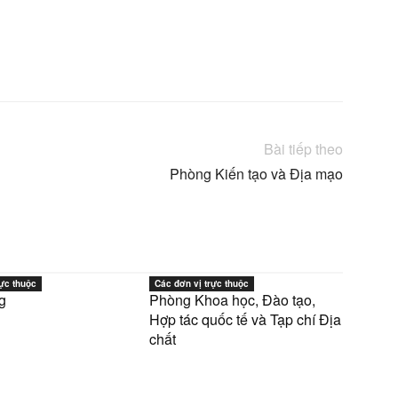
X
Linkedin
Bài tiếp theo
Phòng Kiến tạo và Địa mạo
rực thuộc
Các đơn vị trực thuộc
g
Phòng Khoa học, Đào tạo,
Hợp tác quốc tế và Tạp chí Địa
chất