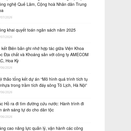
ng nghệ Quế Lâm, Cộng hoà Nhân dân Trung
oa
/07/2026
ng khai quyết toán ngân sách năm 2025
/07/2026
́ kết Biên bản ghi nhớ hợp tác giữa Viện Khoa
̣c Địa chất và Khoáng sản với công ty AMECOM
C, Hoa Kỳ
/06/2026
i thảo tổng kết dự án “Mô hình quá trình tích tụ
 nhựa trong trầm tích đáy sông Tô Lịch, Hà Nội”
/06/2026
c Hồ ra đi tìm đường cứu nước: Hành trình đi
m ánh sáng tự do cho dân tộc
/06/2026
ng cao năng lực quản lý, vận hành các công