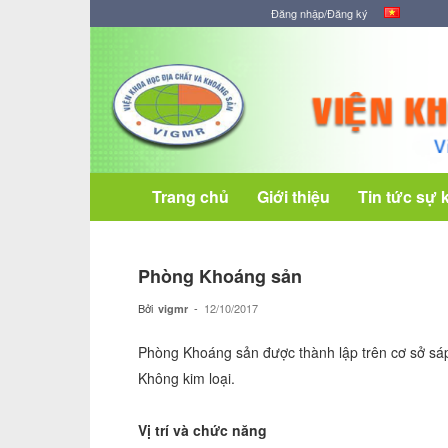
Đăng nhập/Đăng ký
Viện
Khoa
học
Địa
chất
và
Khoáng
Trang chủ
Giới thiệu
Tin tức sự 
sản
Phòng Khoáng sản
Bởi
-
12/10/2017
vigmr
Phòng Khoáng sản được thành lập trên cơ sở s
Không kim loại.
Vị trí và chức năng