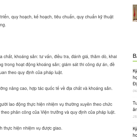
triển, quy hoạch, kế hoạch, tiêu chuẩn, quy chuẩn kỹ thuật
ng.
B
 chất, khoáng sản: tư vấn, điều tra, đánh giá, thăm dò, khai
g trong hoạt động khoáng sản; giám sát thi công dự án, đề
Ky
quan theo quy định của pháp luật.
ho
Đị
ưỡng nâng cao, hợp tác quốc tế về địa chất và khoáng sản.
04
Tu
à người lao động thực hiện nhiệm vụ thường xuyên theo chức
ân
ị theo phân công của Viện trưởng và quy định của pháp luật.
28
nh thực hiện nhiệm vụ được giao.
Ky
ho