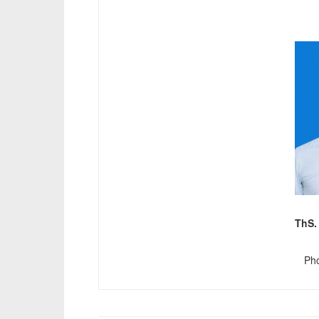
ThS.
Pho