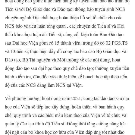
hoạt động bao gồm: thực hiện đăng ký tuyển sinh đào tạo trình độ
Tiến sĩ với Bộ Giáo dục và Đào tạo; thông báo tuyển sinh NCS
chuyên ngành Địa chất học; hoàn thiện hồ sơ, tổ chức cho các
NCS bảo vệ tiểu luận tổng quan , các chuyên đề Tiến sĩ và Hội
thảo khoa học luận án Tiến sĩ; củng cố, kiện toàn Ban Đào tạo
sau Đại học Viện gồm có 15 thành viên, trong đó có 02 PGS.TS
và 13 tiến sĩ; thực hiện đầy đủ công tác báo cáo Bộ Giáo dục và
Đào tạo, Bộ Tài nguyên và Môi trường về các nội dung, hoạt
động đào tạo sau đại học theo quy chế đào tạo; thường xuyên tiến
hành kiểm tra, đôn đốc việc thực hiện kế hoạch học tập theo tiến
độ của các NCS đang làm NCS tại Viện.
Về phương hướng, hoạt động năm 2021, công tác đào tạo sau đại
học của Viện sẽ tiếp tục xây dựng, hoàn thiện và ban hành quy
chế, quy trình và các biểu mẫu kèm theo của Viện về tổ chức và
quản lý đào tạo trình độ Tiến sĩ. Đồng thời tăng cường năng lực
đội ngũ cán bộ khoa học cơ hữu của Viện đáp ứng tốt nhất đào