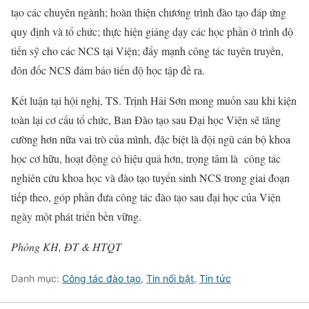
tạo các chuyên ngành; hoàn thiện chương trình đào tạo đáp ứng
quy định và tổ chức; thực hiện giảng dạy các học phần ở trình độ
tiến sỹ cho các NCS tại Viện; đẩy mạnh công tác tuyên truyền,
đôn đốc NCS đảm bảo tiến độ học tập đề ra.
Kết luận tại hội nghị, TS. Trịnh Hải Sơn mong muốn sau khi kiện
toàn lại cơ cấu tổ chức, Ban Đào tạo sau Đại học Viện sẽ tăng
cường hơn nữa vai trò của mình, đặc biệt là đội ngũ cán bộ khoa
học cơ hữu, hoạt động có hiệu quả hơn, trọng tâm là công tác
nghiên cứu khoa học và đào tạo tuyển sinh NCS trong giai đoạn
tiếp theo, góp phần đưa công tác đào tạo sau đại học của Viện
ngày một phát triển bền vững.
Phòng KH, ĐT & HTQT
Danh mục:
Công tác đào tạo
,
Tin nổi bật
,
Tin tức