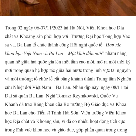
Trong 02 ngày 06-07/11/2023 tại Hà Nội, Viện Khoa học Địa
chất và Khoáng sản phối hợp với Trường Đại học Tổng hợp Vac
sa va, Ba Lan tổ chức thành công Hội nghị quốc tế “
Hợp tác
khoa học Việt Nam và Ba Lan – Một khởi đầu mới
” nhằm nâng
quan hệ giữa hai quốc gia lên một tầm cao mới, mở ra một thời kỳ
mới trong quan hệ hợp tác giữa hai nước trong lĩnh vực tài nguyên
và môi trường; tổ chức lễ cắt băng khánh thành Trung tâm Nghiên
cứu Nhiệt đới Việt Nam – Ba Lan. Nhân dịp này, ngày 08/11 tại
Đại sứ quán Ba Lan, Ngài Tomasz Rzymkowski, Quốc Vụ
Khanh đã trao Bằng khen của Bộ trưởng Bộ Giáo dục và Khoa
học Ba Lan cho Tiến sĩ Trịnh Hải Sơn, Viện trưởng Viện Khoa
học Địa chất và Khoáng sản, vì đã có nhiều hoạt động tích cực
trong lĩnh vực khoa học và giáo dục, góp phần quan trọng trong