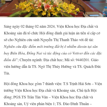
Sáng ngày 02 tháng 02 năm 2024, Viện Khoa học Địa chất và
Khoáng sản đã tổ chức Hội đồng đánh giá luận án tiến sĩ cấp cơ
sở cho Nghiên cứu sinh Nguyễn Thị Thanh Thảo với đề tài:
Nghiên cứu đặc điểm môi trường đất bị ô nhiễm dioxin tại sân
bay Biên Hòa, Đồng Nai và tác động của cỏ Vetiver đến các đặc
điểm đó
”; Chuyên ngành: Địa chất học; Mã số: 9440201. Giáo
viên hướng dẫn là TS. Ngô Thị Thúy Hường và TS. Quách Đức
Tín.
Hội đồng Khoa học gồm 7 thành viện: T.S Trịnh Hải Sơn – Viện
trưởng Viện Khoa học Địa chất và Khoáng sản, Chủ tịch Hội
đồng; PGS.TS Trần Tân Văn – Viện Khoa học Địa chất và
Khoáng sản, Uỷ viên phản biện 1; TS. Đào Đình Thuần –