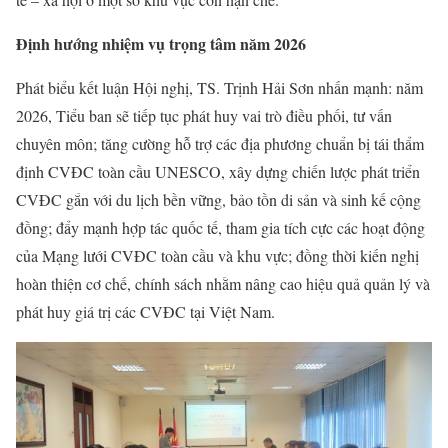
Định hướng nhiệm vụ trọng tâm năm 2026
Phát biểu kết luận Hội nghị, TS. Trịnh Hải Sơn nhấn mạnh: năm
2026, Tiểu ban sẽ tiếp tục phát huy vai trò điều phối, tư vấn
chuyên môn; tăng cường hỗ trợ các địa phương chuẩn bị tái thẩm
định CVĐC toàn cầu UNESCO, xây dựng chiến lược phát triển
CVĐC gắn với du lịch bền vững, bảo tồn di sản và sinh kế cộng
đồng; đẩy mạnh hợp tác quốc tế, tham gia tích cực các hoạt động
của Mạng lưới CVĐC toàn cầu và khu vực; đồng thời kiến nghị
hoàn thiện cơ chế, chính sách nhằm nâng cao hiệu quả quản lý và
phát huy giá trị các CVĐC tại Việt Nam.