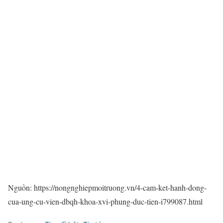
Nguồn: https://nongnghiepmoitruong.vn/4-cam-ket-hanh-dong-
cua-ung-cu-vien-dbqh-khoa-xvi-phung-duc-tien-i799087.html