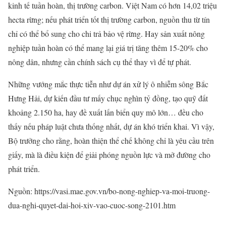
kinh tế tuần hoàn, thị trường carbon. Việt Nam có hơn 14,02 triệu
hecta rừng; nếu phát triển tốt thị trường carbon, nguồn thu từ tín
chỉ có thể bổ sung cho chi trả bảo vệ rừng. Hay sản xuất nông
nghiệp tuần hoàn có thể mang lại giá trị tăng thêm 15-20% cho
nông dân, nhưng cần chính sách cụ thể thay vì để tự phát.
Những vướng mắc thực tiễn như dự án xử lý ô nhiễm sông Bắc
Hưng Hải, dự kiến đầu tư mấy chục nghìn tỷ đồng, tạo quỹ đất
khoảng 2.150 ha, hay đề xuất lấn biển quy mô lớn… đều cho
thấy nếu pháp luật chưa thống nhất, dự án khó triển khai. Vì vậy,
Bộ trưởng cho rằng, hoàn thiện thể chế không chỉ là yêu cầu trên
giấy, mà là điều kiện để giải phóng nguồn lực và mở đường cho
phát triển.
Nguồn: https://vasi.mae.gov.vn/bo-nong-nghiep-va-moi-truong-
dua-nghi-quyet-dai-hoi-xiv-vao-cuoc-song-2101.htm