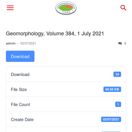
Geomorphology, Volume 384, 1 July 2021
-
02/07/2021
0
admin
Download
Download
34
File Size
66.50 KB
File Count
1
Create Date
02/07/2021