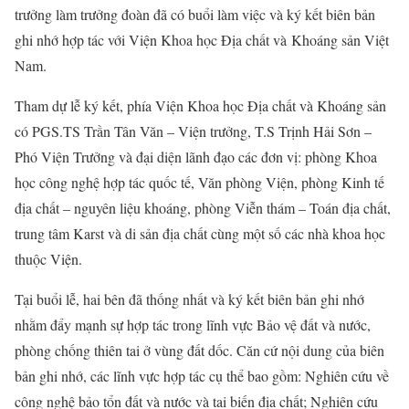
trưởng làm trưởng đoàn đã có buổi làm việc và ký kết biên bản
ghi nhớ hợp tác với Viện Khoa học Địa chất và Khoáng sản Việt
Nam.
Tham dự lễ ký kết, phía Viện Khoa học Địa chất và Khoáng sản
có PGS.TS Trần Tân Văn – Viện trưởng, T.S Trịnh Hải Sơn –
Phó Viện Trưởng và đại diện lãnh đạo các đơn vị: phòng Khoa
học công nghệ hợp tác quốc tế, Văn phòng Viện, phòng Kinh tế
địa chất – nguyên liệu khoáng, phòng Viễn thám – Toán địa chất,
trung tâm Karst và di sản địa chất cùng một số các nhà khoa học
thuộc Viện.
Tại buổi lễ, hai bên đã thống nhất và ký kết biên bản ghi nhớ
nhằm đẩy mạnh sự hợp tác trong lĩnh vực Bảo vệ đất và nước,
phòng chống thiên tai ở vùng đất dốc. Căn cứ nội dung của biên
bản ghi nhớ, các lĩnh vực hợp tác cụ thể bao gồm: Nghiên cứu về
công nghệ bảo tổn đất và nước và tai biến địa chất; Nghiên cứu